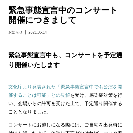
緊急事態宣言中のコンサート
日々のレポート
開催につきまして
Specials
お知らせ
2021.05.14
プロフィール
緊急事態宣言中も、コンサートを予定通
演奏依頼
り開催いたします
お問い合わせ
文化庁より発表された「緊急事態宣言中でも公演を開
催することは可能」との見解
を受け、感染症対策を行
い、会場からの許可を受けた上で、予定通り開催する
こととなりました。
コンサートにお越しになる際には、ご自宅を出発時に