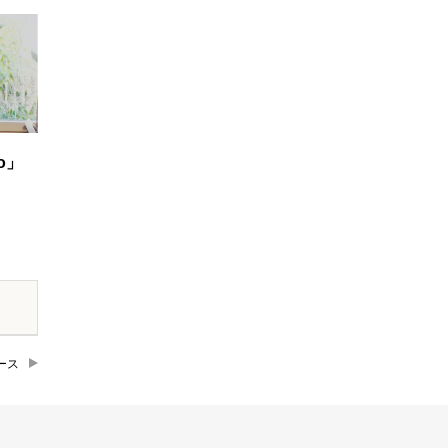
o」
ース