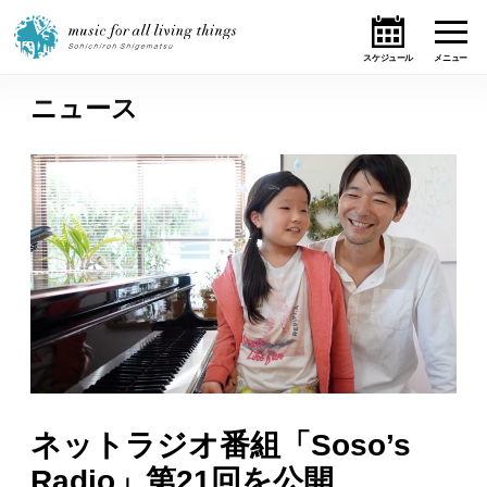
ニュース
ホーム
ニュース
テーマ
ライブ・スケジュール
作品
オンライン・ショップ
ネットラジオ番組「Soso’s
ギャラリー
Radio」第21回を公開