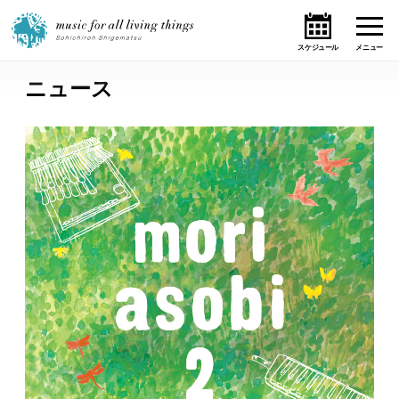
ニュース
ホーム
ニュース
テーマ
ライブ・スケジュール
作品
オンライン・ショップ
ギャラリー