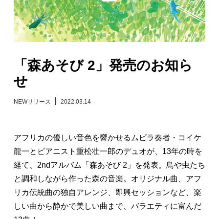
日々のレポート
Specials
「森あそび 2」発売のお知ら
プロフィール
せ
演奏依頼
NEWリリース
2022.03.14
お問い合わせ
アフリカの優しい音色を響かせるムビラ奏者・コイケ
龍一とピアニスト重松壮一郎のデュオが、13年の時を
経て、2ndアルバム「森あそび 2」を発表。鳥や虫たち
と調和しながら作った森の音楽。オリジナル曲、アフ
リカ伝統曲の独自アレンジ、即興セッションなど、楽
しい曲から静かで美しい曲まで、バラエティに富んだ