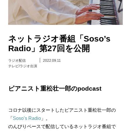
日々のレポート
Specials
ネットラジオ番組「Soso’s
プロフィール
Radio」第27回を公開
演奏依頼
ラジオ配信
2022.09.11
テレビ/ラジオ出演
お問い合わせ
ピアニスト重松壮一郎のpodcast
コロナ以後にスタートしたピアニスト重松壮一郎の
「
Soso’s Radio
」。
のんびりペースで配信しているネットラジオ番組で