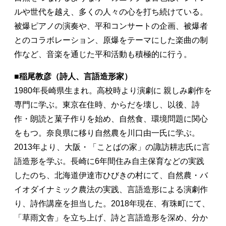
ルや世代を越え、多くの人々の心を打ち続けている。
被爆ピアノの演奏や、平和コンサートの企画、被爆者
とのコラボレーション、原爆をテーマにした楽曲の制
作など、音楽を通じた平和活動も積極的に行う。
■
稲尾教彦（詩人、言語造形家）
1980年長崎県生まれ。高校時より演劇に 親しみ劇作を
専門に学ぶ。東京在住時、からだを壊し、以後、詩
作・朗読と菓子作りを始め、自然食、環境問題に関心
をもつ。奈良県に移り自然農を川口由一氏に学ぶ。
2013年より、大阪・「ことばの家」の諏訪耕志氏に言
語造形を学ぶ。長崎に6年間住み自主保育などの実践
したのち、北海道伊達市ひびきの村にて、自然農・バ
イオダイナミック農法の実践、言語造形による演劇作
り、詩作講座を担当した。2018年現在、有珠町にて、
「草雨文舎」を立ち上げ、詩と言語造形を深め、分か