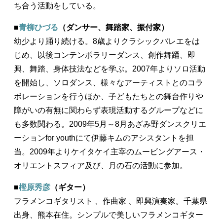
ち合う活動をしている。
■
青柳ひづる
（ダンサー、舞踏家、振付家）
幼少より踊り続ける。8歳よりクラシックバレエをは
じめ、以後コンテンポラリーダンス、創作舞踊、即
興、舞踏、身体技法などを学ぶ。2007年よりソロ活動
を開始し、ソロダンス、様々なアーティストとのコラ
ボレーションを行うほか、子どもたちとの舞台作りや
障がいの有無に関わらず表現活動するグループなどに
も多数関わる。2009年5月～8月あざみ野ダンスクリエ
ーションfor youthにて伊藤キムのアシスタントを担
当。2009年よりケイタケイ主宰のムービングアース・
オリエントスフィア及び、月の石の活動に参加。
■
樫原秀彦
（ギター）
フラメンコギタリスト 、作曲家 、即興演奏家。千葉県
出身、熊本在住。シンプルで美しいフラメンコギター