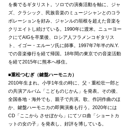
を奏でるギタリスト。ソロでの演奏活動を軸に、ジャ
ズ、クラシック、民族音楽のミュージシャンとのコラ
ボレーションを好み、ジャンルの垣根を超えた音楽を
クリエイトし続けている。1990年に渡米。ニューヨー
クにてAIGを卒業後、ロシア人フラメンコギタリス
ト、イゴー・エルーソ氏に師事。1997年7年半のN.Y.
での音楽修行を経て帰国。18年間の東京での音楽活動
を経て2015年に熊本へ移住。
■
重松つむぎ（鍵盤ハーモニカ）
2010年生まれ。小学1年生の時に、父・重松壮一郎と
の共演アルバム「こどものじかん」を発表。その後、
全国各地・海外でも、親子で共演。歌、作詞作曲のほ
か、鍵盤ハーモニカの即興演奏も行う。2020年には
CD「ここから させぼから」にてソロ曲「ショートカ
ットの女の子」を発表し、好評を博している。