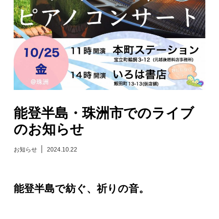
日々のレポート
Specials
プロフィール
演奏依頼
能登半島・珠洲市でのライブ
のお知らせ
お問い合わせ
お知らせ
2024.10.22
能登半島で紡ぐ、祈りの音。