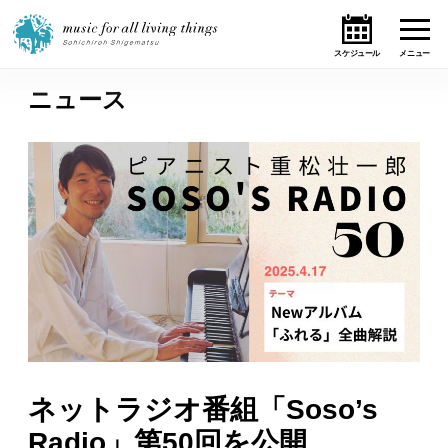
ニュース
ホーム
ニュース
テーマ
ライブ・スケジュール
作品
オンライン・ショップ
ネットラジオ番組「Soso’s
ギャラリー
Radio」第50回を公開