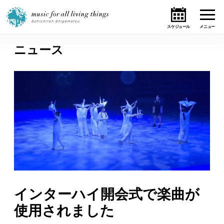
ニュース
ホーム
ニュース
テーマ
ライブ・スケジュール
作品
オンライン・ショップ
インターハイ開会式で楽曲が
使用されました
ギャラリー