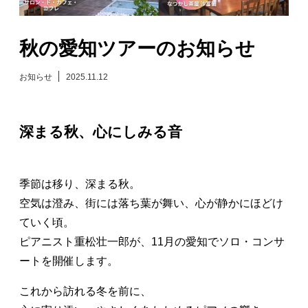
日々のレポート
秋の愛知ツアーのお知らせ
Specials
お知らせ
2025.11.12
プロフィール
深まる秋、心にしみる音
演奏依頼
お問い合わせ
季節は移り、深まる秋。
空気は澄み、街には落ち葉が舞い、心が静かにほどけ
ていく頃。
ピアニスト重松壮一郎が、11月の愛知でソロ・コンサ
ートを開催します。
これから訪れる冬を前に、