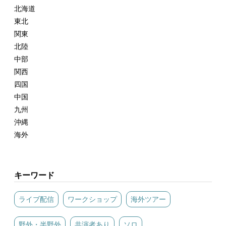
北海道
東北
関東
北陸
中部
関西
四国
中国
九州
沖縄
海外
キーワード
ライブ配信
ワークショップ
海外ツアー
野外・半野外
共演者あり
ソロ