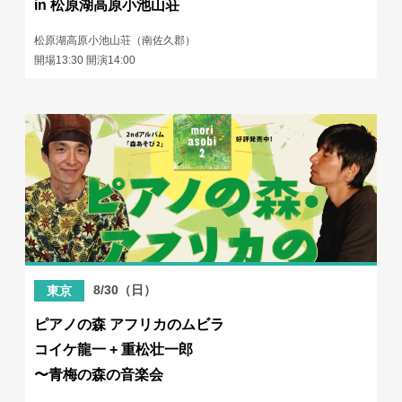
in 松原湖高原小池山荘
松原湖高原小池山荘（南佐久郡）
開場13:30 開演14:00
8/30（日）
東京
ピアノの森 アフリカのムビラ
コイケ龍一 + 重松壮一郎
〜青梅の森の音楽会