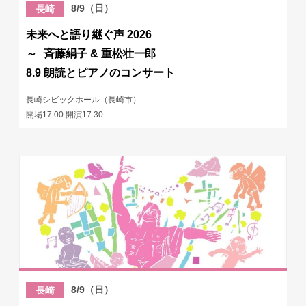
8/9（日）
長崎
未来へと語り継ぐ声 2026
～ 斉藤絹子 & 重松壮一郎
8.9 朗読とピアノのコンサート
長崎シビックホール（長崎市）
開場17:00 開演17:30
8/9（日）
長崎