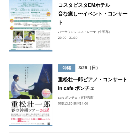
コスタビスタEMホテル
音な癒し〜イベント・コンサー
ト
バーラウンジ エストレーヤ（中頭郡）
20:00 - 21:30
3/29（日）
沖縄
重松壮一郎ピアノ・コンサート
in cafe ポンチェ
cafe ポンチェ（宜野湾市）
開場13:30 開演14:00