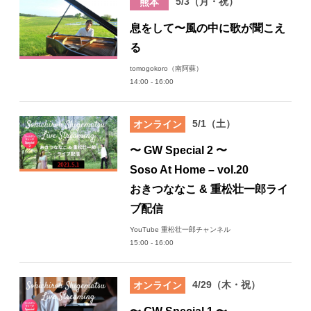
5/3（月・祝）
熊本
息をして〜風の中に歌が聞こえ
る
tomogokoro（南阿蘇）
14:00 - 16:00
5/1（土）
オンライン
〜 GW Special 2 〜
Soso At Home – vol.20
おきつななこ & 重松壮一郎ライ
ブ配信
YouTube 重松壮一郎チャンネル
15:00 - 16:00
4/29（木・祝）
オンライン