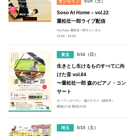
5/29（土）
オンライン
Soso At Home – vol.22
重松壮一郎ライブ配信
YouTube 重松壮一郎チャンネル
15:00 - 16:00
5/16（日）
東京
生きとし生けるものすべてに向
けた音 vol.64
〜重松壮一郎 森のピアノ・コン
サート
オープンガーデン・森のテラス（調布市）
開場12:30 開演13:00
5/15（土）
埼玉