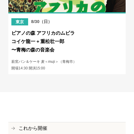
8/30（日）
東京
ピアノの森 アフリカのムビラ
コイケ龍一 + 重松壮一郎
〜青梅の森の音楽会
薪窯パン＆ケーキ 麦＜muji＞（青梅市）
開場14:30 開演15:00
これから開催