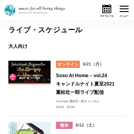
ライブ・スケジュール
ホーム
大人向け
ニュース
6/21（月）
オンライン
テーマ
Soso At Home – vol.24
ライブ・スケジュール
キャンドルナイト夏至2021
重松壮一郎ライブ配信
作品
YouTube 重松壮一郎チャンネル
19:00 - 20:00
オンライン・ショップ
6/12（土）
熊本
ギャラリー