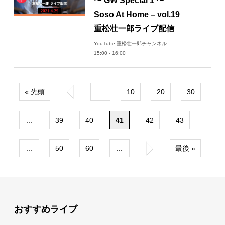
〜 GW Special 1 〜
Soso At Home – vol.19
重松壮一郎ライブ配信
YouTube 重松壮一郎チャンネル
15:00 - 16:00
« 先頭
«
...
10
20
30
...
39
40
41
42
43
...
50
60
...
»
最後 »
おすすめライブ