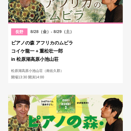
8/28（金）- 8/29（土）
長野
ピアノの森 アフリカのムビラ
コイケ龍一 + 重松壮一郎
in 松原湖高原小池山荘
松原湖高原小池山荘（南佐久郡）
開場13:30 開演14:00