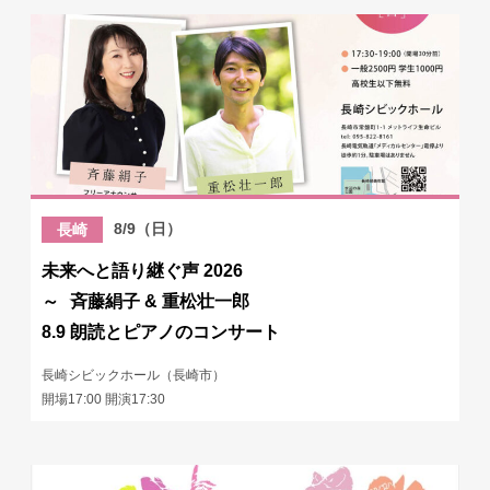
8/9（日）
長崎
未来へと語り継ぐ声 2026
～ 斉藤絹子 & 重松壮一郎
8.9 朗読とピアノのコンサート
長崎シビックホール（長崎市）
開場17:00 開演17:30