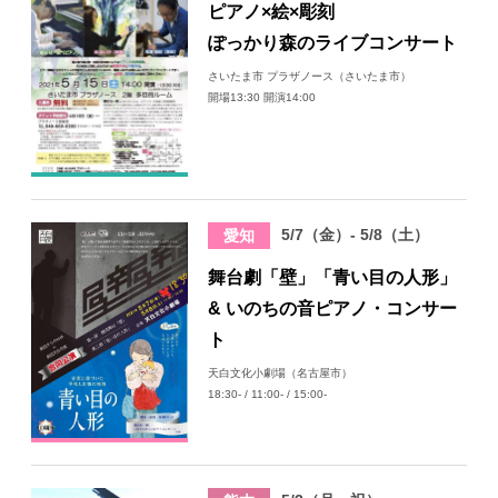
ピアノ×絵×彫刻
ぽっかり森のライブコンサート
さいたま市 プラザノース（さいたま市）
開場13:30 開演14:00
5/7（金）- 5/8（土）
愛知
舞台劇「壁」「青い目の人形」
& いのちの音ピアノ・コンサー
ト
天白文化小劇場（名古屋市）
18:30- / 11:00- / 15:00-