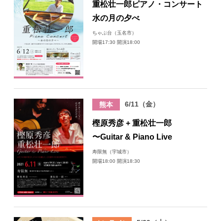
重松壮一郎ピアノ・コンサート
日々のレポート
水の月の夕べ
ちゃぶ台（玉名市）
開場17:30 開演18:00
Specials
プロフィール
演奏依頼
6/11（金）
熊本
樫原秀彦 + 重松壮一郎
お問い合わせ
〜Guitar & Piano Live
寿限無（宇城市）
開場18:00 開演18:30