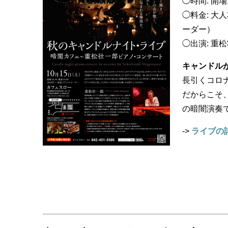
◯時間: 開場1
◯料金: 大人
ーダー）
◯出演: 重
キャンドル
長引くコロ
だからこそ
の暗闇演奏
->
ライブの詳