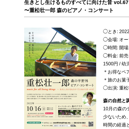
生きとし生けるものすべてに向けた音 vol.67
〜重松壮一郎 森のピアノ・コンサート
◯とき: 20
◯会場: オ
◯時間: 開場1
◯料金: 前売
1500円 / 
＊お得なペア
＊旅のお菓
◯出演: 重
森の自然と
10月の森
少ないため
時間の経過