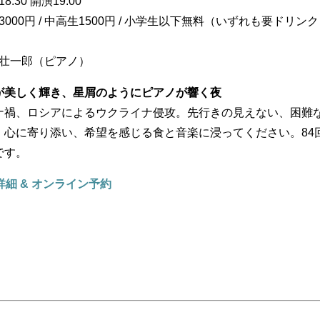
8:30 開演19:00
3000円 / 中高生1500円 / 小学生以下無料（いずれも要ドリン
松壮一郎（ピアノ）
が美しく輝き、星屑のようにピアノが響く夜
ナ禍、ロシアによるウクライナ侵攻。先行きの見えない、困難
、心に寄り添い、希望を感じる食と音楽に浸ってください。84
です。
細 & オンライン予約