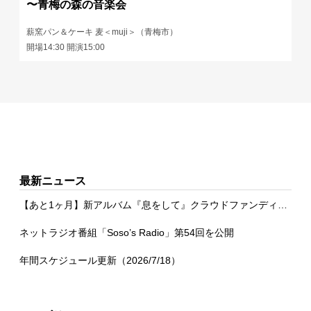
〜青梅の森の音楽会
薪窯パン＆ケーキ 麦＜muji＞（青梅市）
開場14:30 開演15:00
最新ニュース
【あと1ヶ月】新アルバム『息をして』クラウドファンディング
ネットラジオ番組「Soso’s Radio」第54回を公開
年間スケジュール更新（2026/7/18）