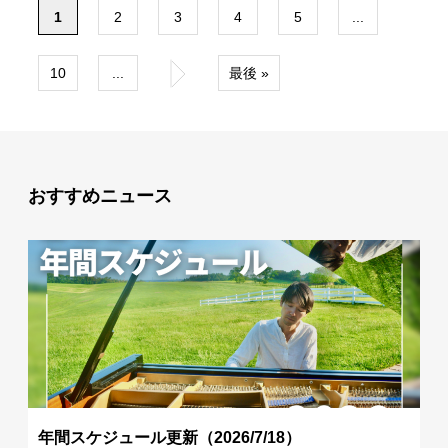
1
2
3
4
5
...
10
...
»
最後 »
おすすめニュース
年間スケジュール更新（2026/7/18）