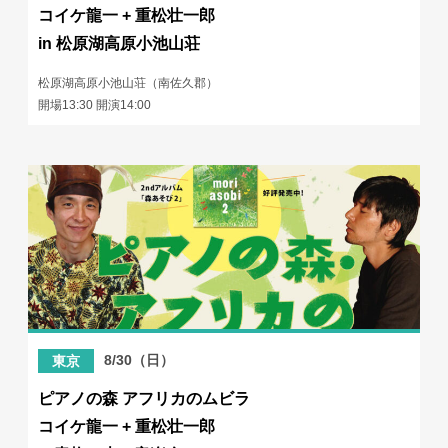
コイケ龍一 + 重松壮一郎
in 松原湖高原小池山荘
松原湖高原小池山荘（南佐久郡）
開場13:30 開演14:00
8/30（日）
東京
ピアノの森 アフリカのムビラ
コイケ龍一 + 重松壮一郎