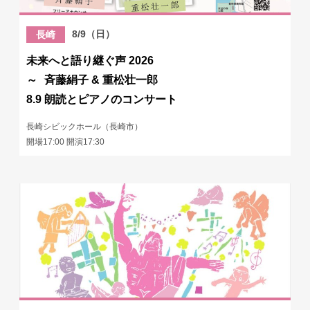
8/9（日）
長崎
未来へと語り継ぐ声 2026
～ 斉藤絹子 & 重松壮一郎
8.9 朗読とピアノのコンサート
長崎シビックホール（長崎市）
開場17:00 開演17:30