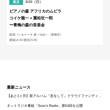
8/30（日）
東京
ピアノの森 アフリカのムビラ
コイケ龍一 + 重松壮一郎
〜青梅の森の音楽会
薪窯パン＆ケーキ 麦＜muji＞（青梅市）
開場14:30 開演15:00
最新ニュース
【あと1ヶ月】新アルバム『息をして』クラウドファンディング
ネットラジオ番組「Soso’s Radio」第54回を公開