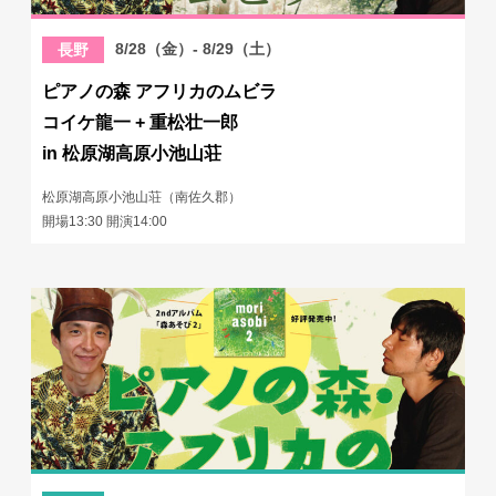
8/28（金）- 8/29（土）
長野
ピアノの森 アフリカのムビラ
コイケ龍一 + 重松壮一郎
in 松原湖高原小池山荘
松原湖高原小池山荘（南佐久郡）
開場13:30 開演14:00