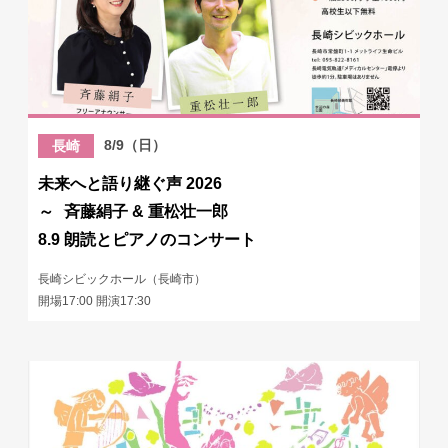
8/9（日）
長崎
未来へと語り継ぐ声 2026
～ 斉藤絹子 & 重松壮一郎
8.9 朗読とピアノのコンサート
長崎シビックホール（長崎市）
開場17:00 開演17:30