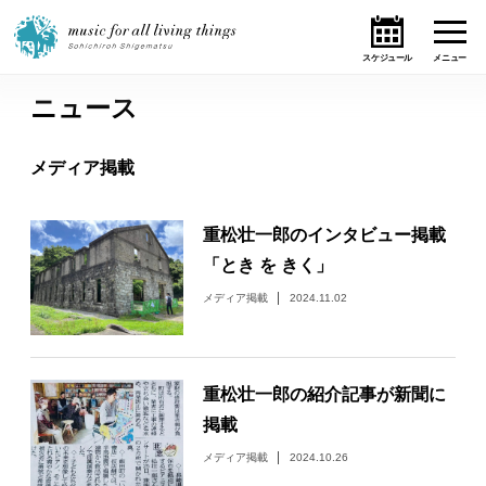
ニュース
ホーム
メディア掲載
ニュース
重松壮一郎のインタビュー掲載
テーマ
「とき を きく」
ライブ・スケジュール
メディア掲載
2024.11.02
作品
重松壮一郎の紹介記事が新聞に
オンライン・ショップ
掲載
メディア掲載
2024.10.26
ギャラリー