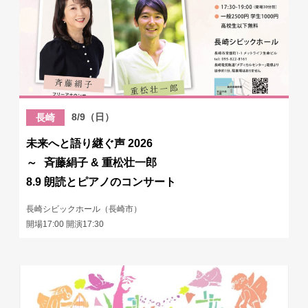
8/9（日）
長崎
未来へと語り継ぐ声 2026
～ 斉藤絹子 & 重松壮一郎
8.9 朗読とピアノのコンサート
長崎シビックホール（長崎市）
開場17:00 開演17:30