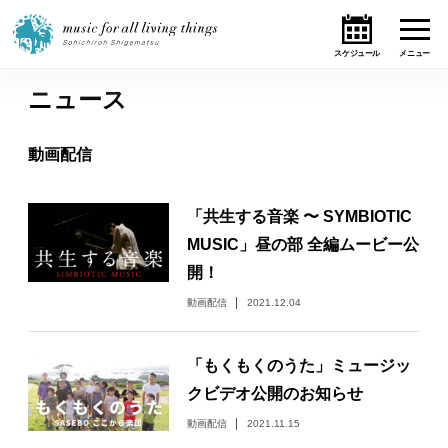
ニュース
ホーム
動画配信
ニュース
「共生する音楽 〜 SYMBIOTIC
テーマ
MUSIC」昼の部 全編ムービー公
開！
ライブ・スケジュール
動画配信
2021.12.04
作品
「もくもくのうた」ミュージッ
オンライン・ショップ
クビデオ公開のお知らせ
動画配信
2021.11.15
ギャラリー