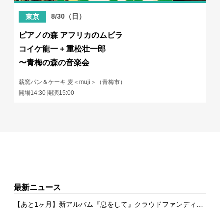
8/30（日）
東京
ピアノの森 アフリカのムビラ
コイケ龍一 + 重松壮一郎
〜青梅の森の音楽会
薪窯パン＆ケーキ 麦＜muji＞（青梅市）
開場14:30 開演15:00
最新ニュース
【あと1ヶ月】新アルバム『息をして』クラウドファンディング