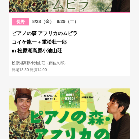
8/28（金）- 8/29（土）
長野
ピアノの森 アフリカのムビラ
コイケ龍一 + 重松壮一郎
in 松原湖高原小池山荘
松原湖高原小池山荘（南佐久郡）
開場13:30 開演14:00