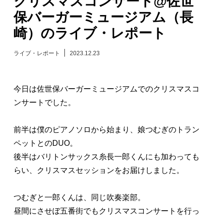
クリスマスコンサート@佐世
保バーガーミュージアム（長
日々のレポート
崎）のライブ・レポート
Specials
ライブ・レポート
2023.12.23
プロフィール
今日は佐世保バーガーミュージアムでのクリスマスコ
演奏依頼
ンサートでした。
お問い合わせ
前半は僕のピアノソロから始まり、娘つむぎのトラン
ペットとのDUO。
後半はバリトンサックス糸長一郎くんにも加わっても
らい、クリスマスセッションをお届けしました。
つむぎと一郎くんは、同じ吹奏楽部。
昼間にさせぼ五番街でもクリスマスコンサートを行っ