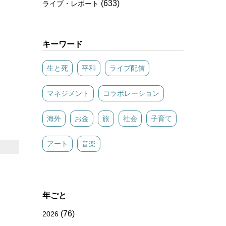
(633)
ライブ・レポート
キーワード
生と死
平和
ライブ配信
マネジメント
コラボレーション
海外
お金
旅
社会
子育て
アート
音楽
年ごと
(76)
2026