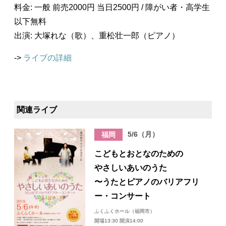
料金: 一般 前売2000円 当日2500円 / 障がい者・高学生
以下無料
出演: 大塚れな（歌）、重松壮一郎（ピアノ）
->
ライブの詳細
関連ライブ
5/6（月）
福岡
こどもとおとなのための
やさしいあいのうた
〜うたとピアノのバリアフリ
ー・コンサート
ふくふくホール（福岡市）
開場13:30 開演14:00