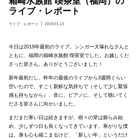
箱崎水族館 喫茶室（福岡）の
ライブ・レポート
日々のレポート
ライブ・レポート
2019.01.13
Specials
プロフィール
今日は2019年最初のライブ。シンガー大塚れなさんと
ともに、福岡の箱崎水族館 喫茶室でした。お越しくだ
演奏依頼
さった皆さん、ありがとうございました！
新年最初だし、昨年の最後のライブから3週間ぐらい
お問い合わせ
空いたので、すごく新鮮な気持ちで（そして少し緊張
感も持ちながら）、音に、ピアノに、そして聴いてく
ださる皆さんに向かいました。
まだまだ寒い日は続きますが、樹々の芽は膨らみ始
め、少しずつ日も長くなってきています。寒がりな僕
は、身も心も縮こまるけど、「新しい年」というだけ