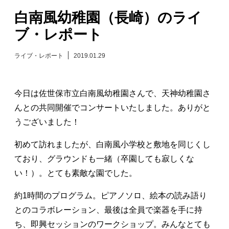
白南風幼稚園（長崎）のライ
日々のレポート
ブ・レポート
Specials
ライブ・レポート
2019.01.29
プロフィール
今日は佐世保市立白南風幼稚園さんで、天神幼稚園さ
演奏依頼
んとの共同開催でコンサートいたしました。ありがと
うございました！
お問い合わせ
初めて訪れましたが、白南風小学校と敷地を同じくし
ており、グラウンドも一緒（卒園しても寂しくな
い！）。とても素敵な園でした。
約1時間のプログラム。ピアノソロ、絵本の読み語り
とのコラボレーション、最後は全員で楽器を手に持
ち、即興セッションのワークショップ。みんなとても