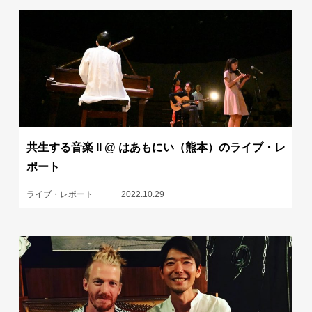
共生する音楽 II @ はあもにい（熊本）のライブ・レ
ポート
ライブ・レポート
2022.10.29