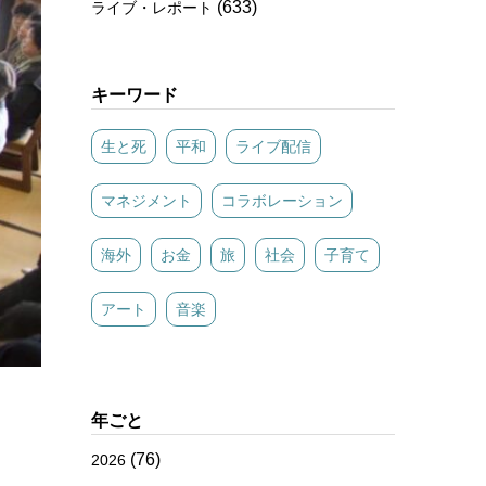
(633)
ライブ・レポート
キーワード
生と死
平和
ライブ配信
マネジメント
コラボレーション
海外
お金
旅
社会
子育て
アート
音楽
年ごと
(76)
2026