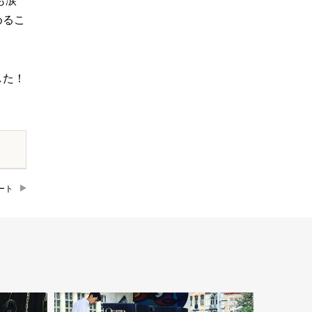
も涙
めるこ
した！
ート