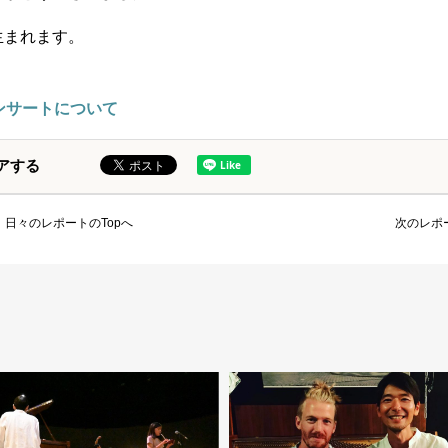
生まれます。
！
ンサートについて
アする
日々のレポートのTopへ
次のレポ