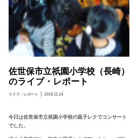
日々のレポート
Specials
プロフィール
演奏依頼
佐世保市立祇園小学校（長崎）
のライブ・レポート
お問い合わせ
ライブ・レポート
2019.11.14
今日は佐世保市立祇園小学校の親子レクでコンサート
でした。