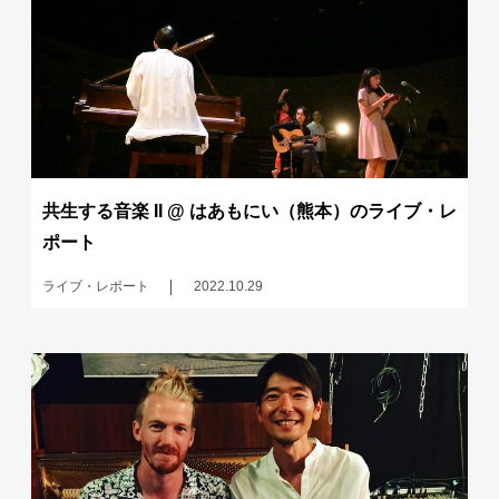
共生する音楽 II @ はあもにい（熊本）のライブ・レ
ポート
ライブ・レポート
2022.10.29