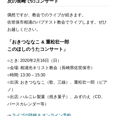
次の長崎でのコンサート
偶然ですが、教会でのライブが続きます。
佐世保市相浦のパプテスト教会でライブします。ぜひ
お越しください。
「おきつななこ & 重松壮一郎
このほしのうたコンサート」
○とき: 2020年2月16日（日）
○会場: 相浦光キリスト教会（長崎県佐世保市）
○時間: 13:30 – 15:30
○出演: おきつななこ（歌、三線）、重松壮一郎（ピア
ノ）
○出店: ハルニレ製菓（焼き菓子）、みずのえ（CD、
バースカレンダー等）
->
ライブの詳細 & オンライン予約