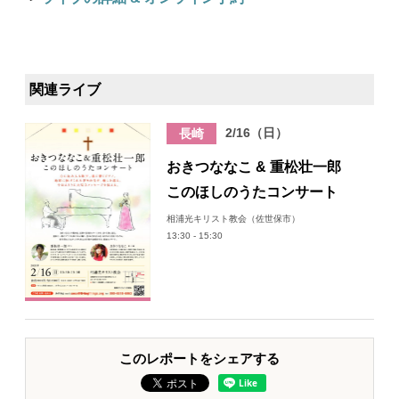
関連ライブ
2/16（日）
長崎
おきつななこ & 重松壮一郎
このほしのうたコンサート
相浦光キリスト教会（佐世保市）
13:30 - 15:30
このレポートをシェアする