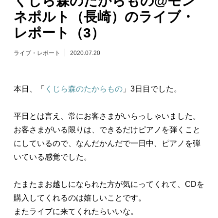
くじら森のたからもの@モン
ネポルト（長崎）のライブ・
日々のレポート
レポート（3）
Specials
ライブ・レポート
2020.07.20
プロフィール
本日、「
くじら森のたからもの
」3日目でした。
演奏依頼
平日とは言え、常にお客さまがいらっしゃいました。
お問い合わせ
お客さまがいる限りは、できるだけピアノを弾くこと
にしているので、なんだかんだで一日中、ピアノを弾
いている感覚でした。
たまたまお越しになられた方が気にってくれて、CDを
購入してくれるのは嬉しいことです。
またライブに来てくれたらいいな。