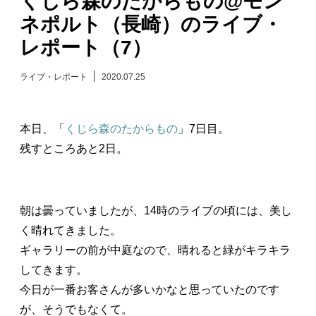
くじら森のたからもの@モン
ネポルト（長崎）のライブ・
日々のレポート
レポート（7）
Specials
ライブ・レポート
2020.07.25
プロフィール
本日、「
くじら森のたからもの
」7日目。
演奏依頼
残すところあと2日。
お問い合わせ
朝は曇っていましたが、14時のライブの頃には、美し
く晴れてきました。
ギャラリーの前が中庭なので、晴れると緑がキラキラ
してきます。
今日が一番お客さんが多いかなと思っていたのです
が、そうでもなくて。