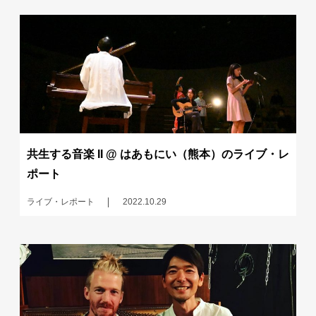
共生する音楽 II @ はあもにい（熊本）のライブ・レ
ポート
ライブ・レポート
2022.10.29