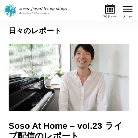
日々のレポート
ホーム
ニュース
テーマ
ライブ・スケジュール
作品
オンライン・ショップ
Soso At Home – vol.23 ライ
ギャラリー
ブ配信のレポート