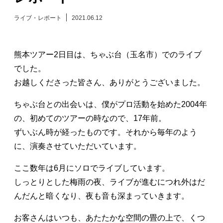
日々のレポート
ライブ・レポート
2021.06.12
Specials
熊本ツアー2日目は、ちゃぶ台（玉名市）でのライブ
でした。
プロフィール
お越しくださった皆さん、ありがとうございました。
演奏依頼
ちゃぶ台との出会いは、僕がプロ活動を始めた2004年
の、初めてのツアーの時なので、17年前。
お問い合わせ
ずいぶん時が経ったものです。それから毎年のよう
に、演奏させていただいています。
ここ数年は6月にソロでライブしています。
しっとりとした梅雨の夜、ライブが進むにつれ外はだ
んだんと暗くなり、夜も音も深まっていきます。
お客さんはいつも、あたたかな空間の畳の上で、くつ