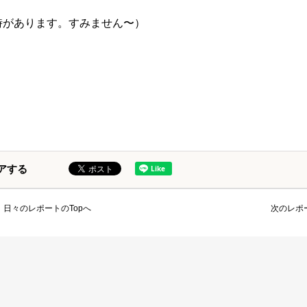
時があります。すみません〜）
アする
日々のレポートのTopへ
次のレポ