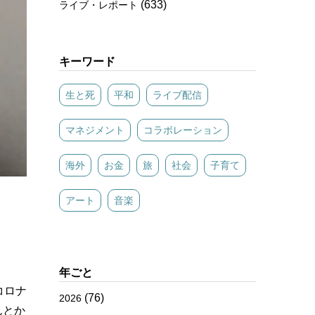
(633)
ライブ・レポート
キーワード
生と死
平和
ライブ配信
マネジメント
コラボレーション
海外
お金
旅
社会
子育て
アート
音楽
年ごと
コロナ
(76)
2026
んとか