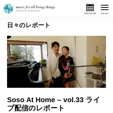
日々のレポート
ホーム
ニュース
テーマ
ライブ・スケジュール
作品
オンライン・ショップ
Soso At Home – vol.33 ライ
ブ配信のレポート
ギャラリー