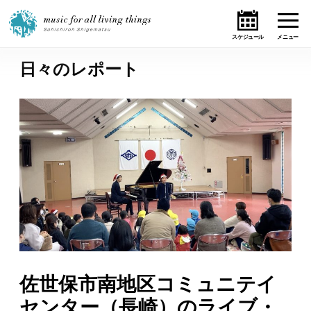
日々のレポート
ホーム
ニュース
テーマ
ライブ・スケジュール
作品
オンライン・ショップ
佐世保市南地区コミュニテイ
ギャラリー
センター（長崎）のライブ・