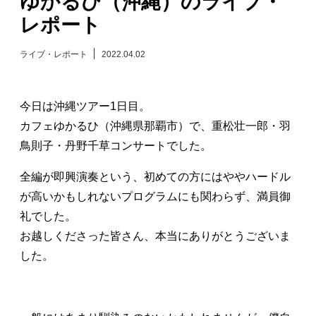
ゆかるひ（沖縄）のライブ・
レポート
日々のレポート
ライブ・レポート
2022.04.02
Specials
プロフィール
今日は沖縄ツアー1日目。
カフェゆかるひ（沖縄県那覇市）で、重松壮一郎・羽
演奏依頼
鳥則子・丹野千草コンサートでした。
全編が即興演奏という、初めての方にはややハードル
お問い合わせ
が高いかもしれないプログラムにも関わらず、満員御
礼でした。
お越しくださった皆さん、本当にありがとうございま
した。