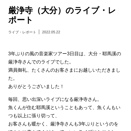
厳浄寺（大分）のライブ・レ
日々のレポート
ポート
Specials
ライブ・レポート
2022.05.22
プロフィール
3年ぶりの風の音楽家ツアー3日目は、大分・耶馬溪の
演奏依頼
厳浄寺さんでのライブでした。
満員御礼、たくさんのお客さまにお越しいただきまし
お問い合わせ
た。
ありがとうございました！
毎回、思い出深いライブになる厳浄寺さん。
魚くんが住む耶馬溪ということもあって、魚くんもい
つも以上に張り切って、
お客さんも暖かく、厳浄寺さんも3年ぶりというのを