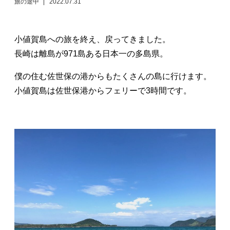
旅の途中
2022.07.31
日々のレポート
小値賀島への旅を終え、戻ってきました。
Specials
長崎は離島が971島ある日本一の多島県。
プロフィール
僕の住む佐世保の港からもたくさんの島に行けます。
小値賀島は佐世保港からフェリーで3時間です。
演奏依頼
お問い合わせ