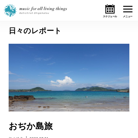
日々のレポート
ホーム
ニュース
テーマ
ライブ・スケジュール
作品
オンライン・ショップ
おぢか島旅
ギャラリー