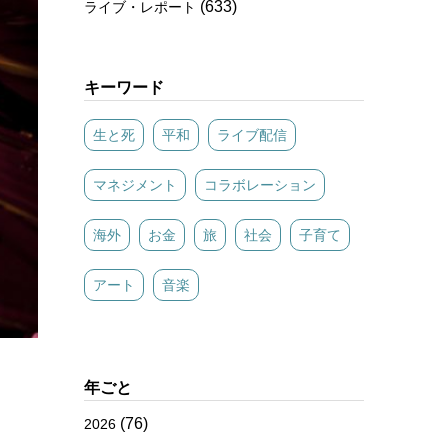
(633)
ライブ・レポート
キーワード
生と死
平和
ライブ配信
マネジメント
コラボレーション
海外
お金
旅
社会
子育て
アート
音楽
年ごと
(76)
2026