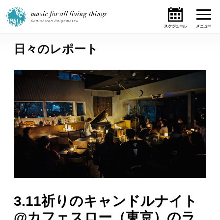
日々のレポート
ホーム
ニュース
テーマ
ライブ・スケジュール
作品
オンライン・ショップ
3.11祈りのキャンドルナイト
ギャラリー
@カフェスロー（東京）のラ