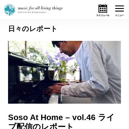
日々のレポート
ホーム
ニュース
テーマ
ライブ・スケジュール
作品
オンライン・ショップ
Soso At Home – vol.46 ライ
ギャラリー
ブ配信のレポート