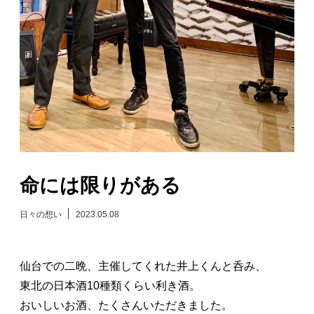
日々のレポート
Specials
プロフィール
演奏依頼
命には限りがある
お問い合わせ
日々の想い
2023.05.08
仙台での二晩、主催してくれた井上くんと呑み、
東北の日本酒10種類くらい利き酒。
おいしいお酒、たくさんいただきました。