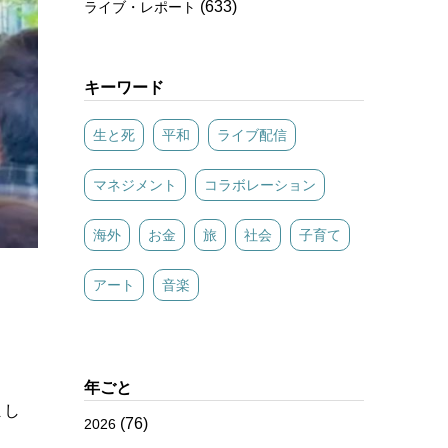
(633)
ライブ・レポート
キーワード
生と死
平和
ライブ配信
マネジメント
コラボレーション
海外
お金
旅
社会
子育て
アート
音楽
年ごと
まし
(76)
2026