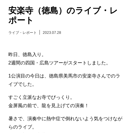
安楽寺（徳島）のライブ・レ
日々のレポート
ポート
Specials
ライブ・レポート
2023.07.28
プロフィール
昨日、徳島入り。
演奏依頼
2週間の四国・広島ツアーがスタートしました。
1公演目の今日は、徳島県美馬市の安楽寺さんでのラ
お問い合わせ
イブでした。
すごく立派なお寺でびっくり。
金屏風の前で、龍を見上げての演奏！
暑さで、演奏中に熱中症で倒れないよう気をつけなが
らのライブ。