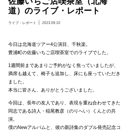
佐藤いちご店喫茶室（北海
道）のライブ・レポート
日々のレポート
ライブ・レポート
2023.09.10
Specials
プロフィール
今日は北海道ツアー4公演目、千秋楽。
豊浦町の佐藤いちご店喫茶室でのライブでした。
演奏依頼
1週間前まであまりご予約がなく焦っていましたが、
満席も越えて、椅子も追加し、床にも座っていただき
お問い合わせ
ました。
本当に皆さん、ありがとうございました。
今回は、長年の友人であり、表現を重ね合わせてきた
同志である詩人・稲尾教彦（のりへい）くんとの共
演。
僕のNewアルバムと、彼の新詩集のダブル発売記念コ