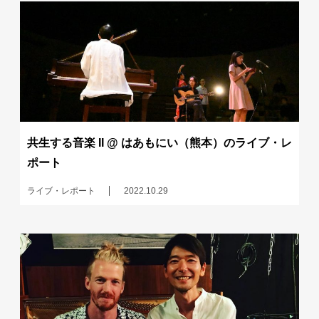
共生する音楽 II @ はあもにい（熊本）のライブ・レ
ポート
ライブ・レポート
2022.10.29