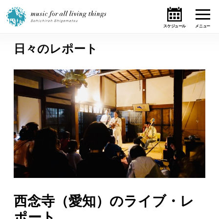
日々のレポート
ホーム
ニュース
テーマ
ライブ・スケジュール
作品
オンライン・ショップ
西念寺（愛知）のライブ・レ
ギャラリー
ポート