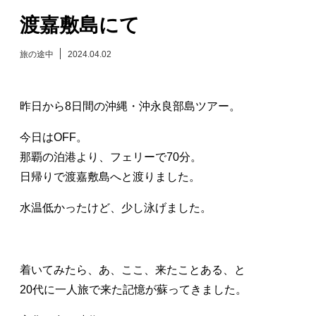
渡嘉敷島にて
日々のレポート
旅の途中
2024.04.02
Specials
プロフィール
昨日から8日間の沖縄・沖永良部島ツアー。
今日はOFF。
演奏依頼
那覇の泊港より、フェリーで70分。
日帰りで渡嘉敷島へと渡りました。
お問い合わせ
水温低かったけど、少し泳げました。
着いてみたら、あ、ここ、来たことある、と
20代に一人旅で来た記憶が蘇ってきました。