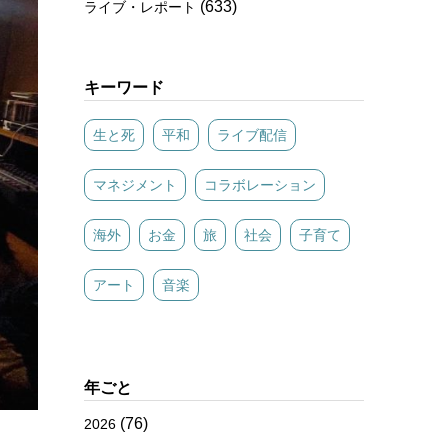
(633)
ライブ・レポート
キーワード
生と死
平和
ライブ配信
マネジメント
コラボレーション
海外
お金
旅
社会
子育て
アート
音楽
年ごと
(76)
2026