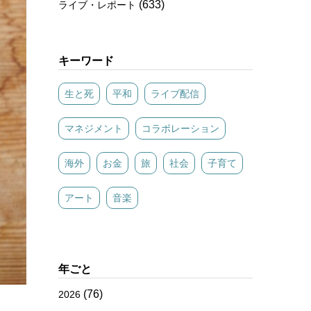
(633)
ライブ・レポート
キーワード
生と死
平和
ライブ配信
マネジメント
コラボレーション
海外
お金
旅
社会
子育て
アート
音楽
年ごと
(76)
2026