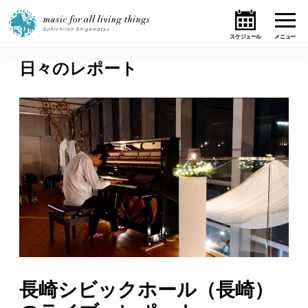
日々のレポート
ホーム
ニュース
テーマ
ライブ・スケジュール
作品
オンライン・ショップ
長崎シビックホール（長崎）
ギャラリー