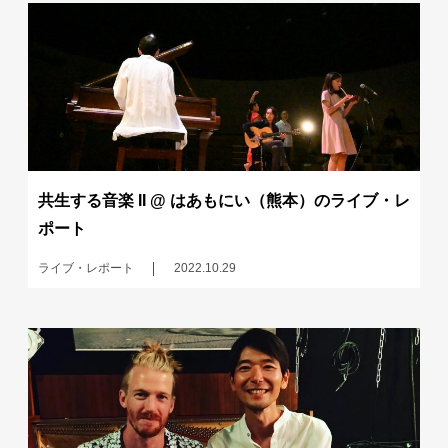
共生する音楽 II @ はあもにい（熊本）のライブ・レ
ポート
ライブ・レポート
2022.10.29