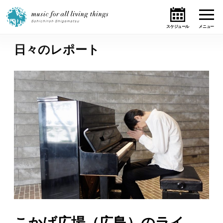
日々のレポート
ホーム
ニュース
テーマ
ライブ・スケジュール
作品
オンライン・ショップ
ギャラリー
こかげ広場（広島）のライ