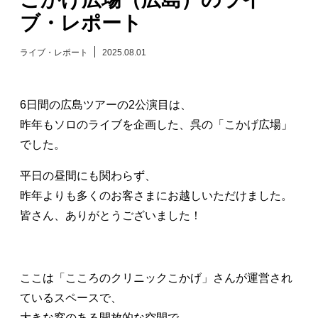
ブ・レポート
日々のレポート
ライブ・レポート
2025.08.01
Specials
6日間の広島ツアーの2公演目は、
プロフィール
昨年もソロのライブを企画した、呉の「こかげ広場」
でした。
演奏依頼
平日の昼間にも関わらず、
お問い合わせ
昨年よりも多くのお客さまにお越しいただけました。
皆さん、ありがとうございました！
ここは「こころのクリニックこかげ」さんが運営され
ているスペースで、
大きな窓のある開放的な空間で、